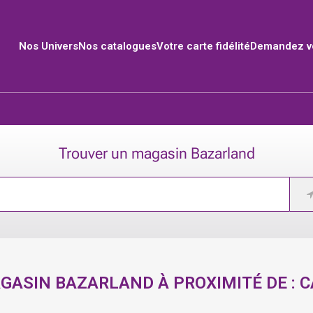
Nos Univers
Nos catalogues
Votre carte fidélité
Demandez vo
Trouver un magasin Bazarland
GASIN BAZARLAND À PROXIMITÉ DE :
C