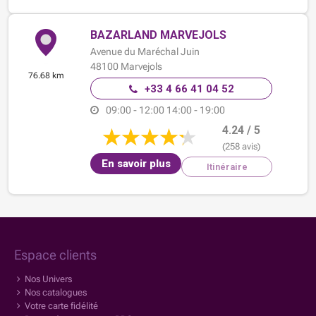
BAZARLAND MARVEJOLS
Avenue du Maréchal Juin
48100
Marvejols
76.68 km
+33 4 66 41 04 52
09:00 - 12:00
14:00 - 19:00
4.24 / 5
(258 avis)
En savoir plus
Itinéraire
Espace clients
Nos Univers
Nos catalogues
Votre carte fidélité