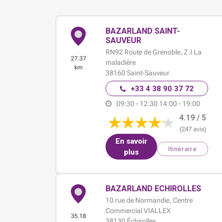
BAZARLAND SAINT-
SAUVEUR
RN92 Route de Grenoble,
Z.I La
27.37
maladière
km
38160
Saint-Sauveur
+33 4 38 90 37 72
09:30 - 12:30
14:00 - 19:00
4.19 / 5
(247 avis)
En savoir
Itinéraire
plus
BAZARLAND ECHIROLLES
10 rue de Normandie,
Centre
Commercial VIALLEX
35.18
38130
Échirolles