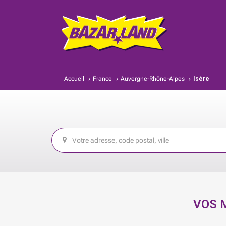
Accueil
›
France
›
Auvergne-Rhône-Alpes
›
Isère
VOS 