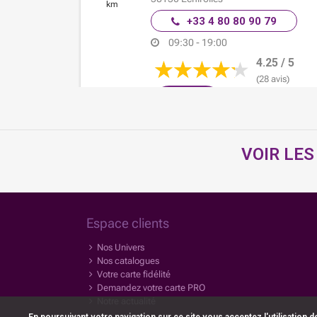
km
+33 4 80 80 90 79
09:30 - 19:00
4.25 / 5
(28 avis)
En savoir
Itinéraire
plus
VOIR LES
BAZARLAND
PONTCHARRA
218 Rue du Port
45.6 km
38530
Pontcharra
Espace clients
+33 4 76 90 30 61
Nos Univers
09:00 - 12:00
14:00 - 19:00
Nos catalogues
3.79 / 5
Votre carte fidélité
Demandez votre carte PRO
(593 avis)
Notre actualité
En savoir