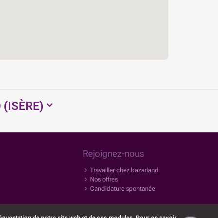
(ISÈRE)
Rejoignez-nous
Travailler chez bazarland
Nos offres
Candidature spontanée