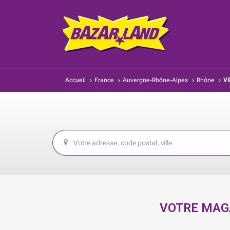
Accueil
›
France
›
Auvergne-Rhône-Alpes
›
Rhône
›
Vi
VOTRE MAGA