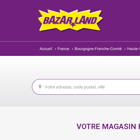
Accueil
›
France
›
Bourgogne-Franche-Comté
›
Haute-
VOTRE MAGASIN 