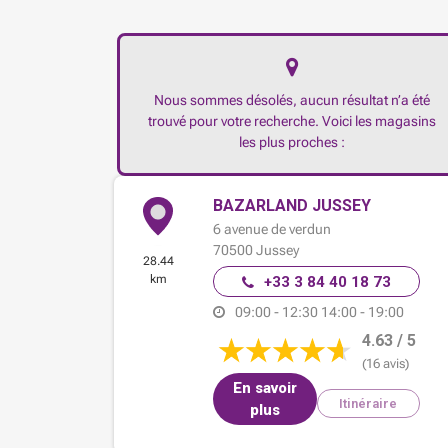
Nous sommes désolés, aucun résultat n’a été
trouvé pour votre recherche. Voici les magasins
les plus proches :
BAZARLAND JUSSEY
6 avenue de verdun
70500
Jussey
28.44
km
+33 3 84 40 18 73
09:00 - 12:30
14:00 - 19:00
4.63 / 5
(16 avis)
En savoir
Itinéraire
plus