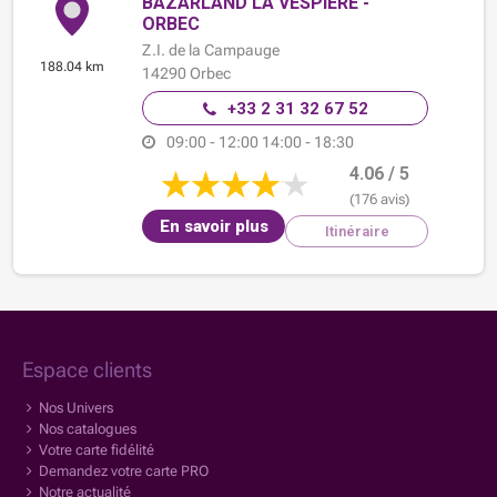
BAZARLAND LA VESPIÈRE -
ORBEC
Z.I. de la Campauge
188.04 km
14290
Orbec
+33 2 31 32 67 52
09:00 - 12:00
14:00 - 18:30
4.06 / 5
(176 avis)
En savoir plus
Itinéraire
Espace clients
Nos Univers
Nos catalogues
Votre carte fidélité
Demandez votre carte PRO
Notre actualité