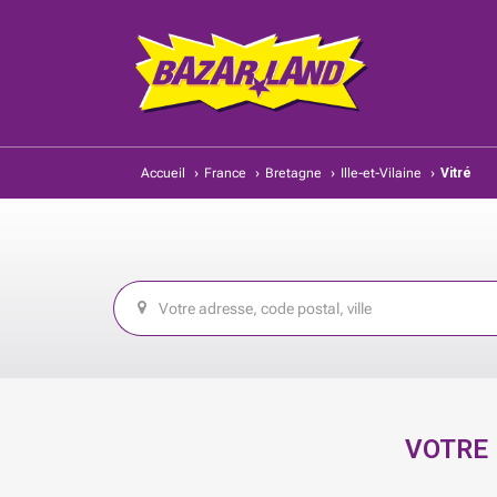
Accueil
›
France
›
Bretagne
›
Ille-et-Vilaine
›
Vitré
VOTRE 