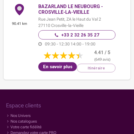
BAZARLAND LE NEUBOURG -
CROSVILLE-LA-VIEILLE
Rue Jean Petit,
ZA le Haut du Val 2
90.41 km
27110
Crosville-la-Vieille
+33 2 32 26 35 27
09:30 - 12:30
14:00 - 19:00
4.41 / 5
(649 avis)
En savoir plus
Itinéraire
Espace clients
Nos Univers
Nos catalogues
Votre carte fidélité
Demandez votre carte PRO