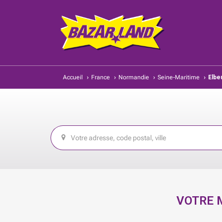
Accueil
›
France
›
Normandie
›
Seine-Maritime
›
Elbe
VOTRE 