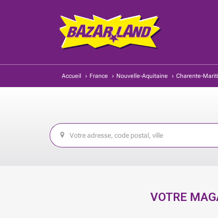
Accueil
›
France
›
Nouvelle-Aquitaine
›
Charente-Mari
VOTRE MAGA