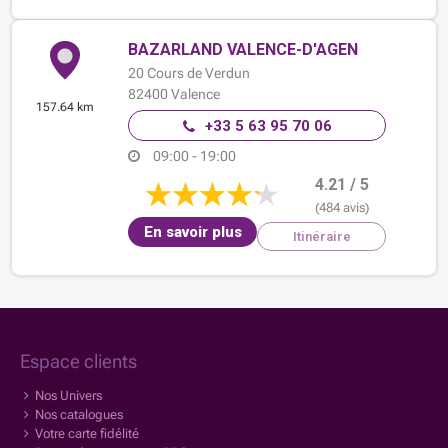
BAZARLAND VALENCE-D'AGEN
20 Cours de Verdun
82400
Valence
157.64 km
+33 5 63 95 70 06
09:00 - 19:00
4.21 / 5
(484 avis)
En savoir plus
Itinéraire
Espace clients
Nos Univers
Nos catalogues
Votre carte fidélité