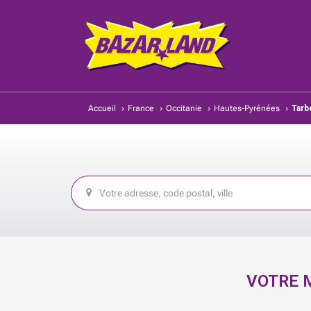
Accueil
›
France
›
Occitanie
›
Hautes-Pyrénées
›
Tarb
VOTRE 