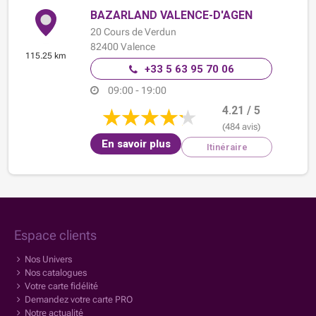
BAZARLAND VALENCE-D'AGEN
20 Cours de Verdun
82400
Valence
115.25 km
+33 5 63 95 70 06
09:00 - 19:00
4.21 / 5
(484 avis)
En savoir plus
Itinéraire
Espace clients
Nos Univers
Nos catalogues
Votre carte fidélité
Demandez votre carte PRO
Notre actualité