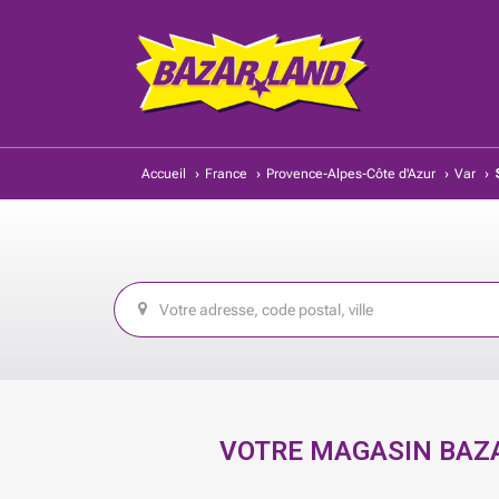
Accueil
›
France
›
Provence-Alpes-Côte d'Azur
›
Var
›
VOTRE MAGASIN BAZA