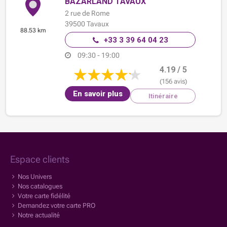
BAZARLAND TAVAUX
2 rue de Rome
39500
Tavaux
88.53 km
+33 3 39 64 04 23
09:30 - 19:00
4.19 / 5
(156 avis)
En savoir plus
Itinéraire
Espace clients
Nos Univers
Nos catalogues
Votre carte fidélité
Demandez votre carte PRO
Notre actualité