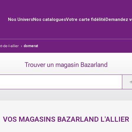
Nos Univers
Nos catalogues
Votre carte fidélité
Demandez vo
-de-l-allier
›
domerat
Trouver un magasin Bazarland
VOS MAGASINS BAZARLAND
L'ALLIER