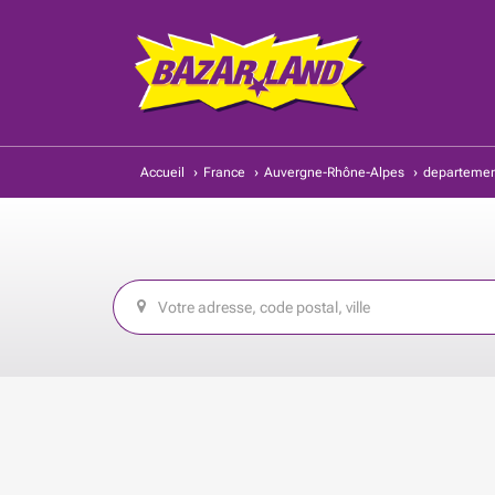
Accueil
›
France
›
Auvergne-Rhône-Alpes
›
departement