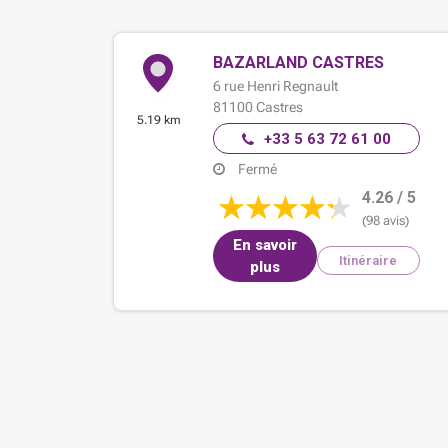
BAZARLAND CASTRES
6 rue Henri Regnault
81100
Castres
5.19 km
+33 5 63 72 61 00
Fermé
4.26 / 5
(98 avis)
En savoir
Itinéraire
plus