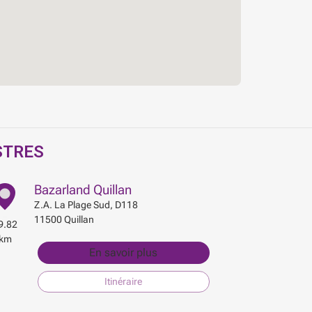
STRES
Bazarland Quillan
Z.A. La Plage Sud,
D118
11500
Quillan
9.82
km
En savoir plus
Itinéraire