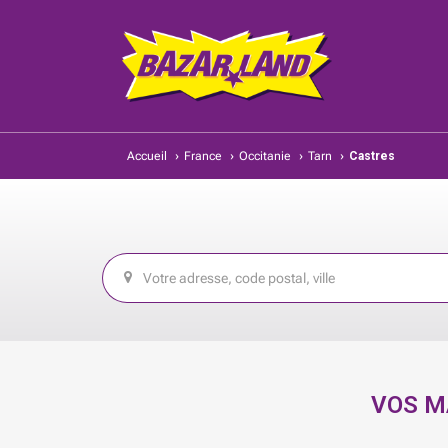
Accueil
›
France
›
Occitanie
›
Tarn
›
Castres
VOS M