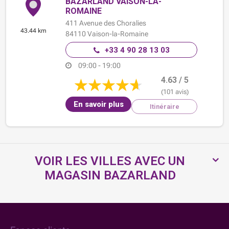
BAZARLAND VAISON-LA-
ROMAINE
411 Avenue des Choralies
43.44 km
84110
Vaison-la-Romaine
+33 4 90 28 13 03
09:00 - 19:00
4.63 / 5
(101 avis)
En savoir plus
Itinéraire
VOIR LES VILLES AVEC UN
MAGASIN BAZARLAND