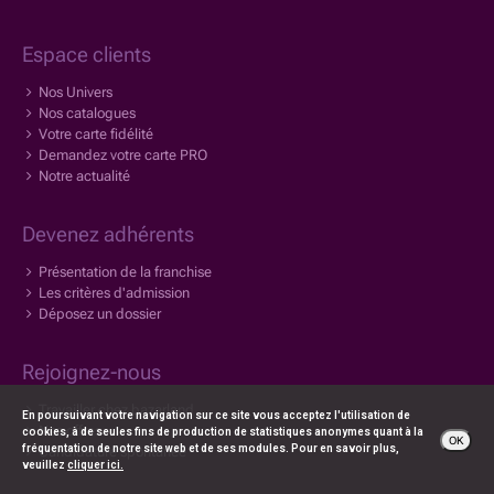
Espace clients
Nos Univers
Nos catalogues
Votre carte fidélité
Demandez votre carte PRO
Notre actualité
Devenez adhérents
Présentation de la franchise
Les critères d'admission
Déposez un dossier
Rejoignez-nous
Travailler chez bazarland
En poursuivant votre navigation sur ce site vous acceptez l'utilisation de
Nos offres
cookies, à de seules fins de production de statistiques anonymes quant à la
OK
fréquentation de notre site web et de ses modules. Pour en savoir plus,
Candidature spontanée
veuillez
cliquer ici.