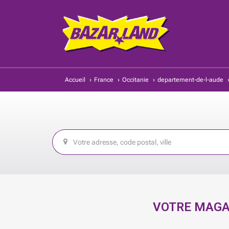
Accueil
›
France
›
Occitanie
›
departement-de-l-aude
VOTRE MAGA