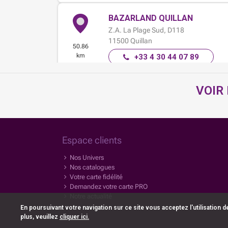
BAZARLAND QUILLAN
Z.A. La Plage Sud,
D118
11500
Quillan
50.86
km
+33 4 30 44 07 89
09:30 - 12:30
14:00 - 19:00
4.42 / 5
VOIR
(115 avis)
En savoir
Itinéraire
plus
Espace clients
Nos Univers
BAZARLAND BÉDARIEUX
Nos catalogues
Route de Saint-Pons
Votre carte fidélité
34600
Bédarieux
Demandez votre carte PRO
100.31
Notre actualité
km
+33 4 49 23 02 32
En poursuivant votre navigation sur ce site vous acceptez l'utilisation 
09:30 - 12:30
14:30 - 19:00
plus, veuillez
cliquer ici.