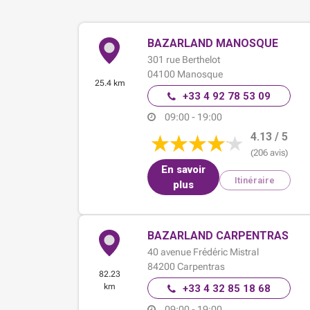
BAZARLAND MANOSQUE
301 rue Berthelot
04100
Manosque
25.4 km
+33 4 92 78 53 09
09:00 - 19:00
4.13 / 5
(206 avis)
En savoir
Itinéraire
plus
BAZARLAND CARPENTRAS
40 avenue Frédéric Mistral
84200
Carpentras
82.23
km
+33 4 32 85 18 68
09:00 - 19:00