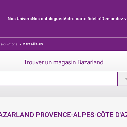
Nos Univers
Nos catalogues
Votre carte fidélité
Demandez vo
s-du-rhone
›
Marseille-09
Trouver un magasin Bazarland
BAZARLAND
PROVENCE-ALPES-CÔTE D'A