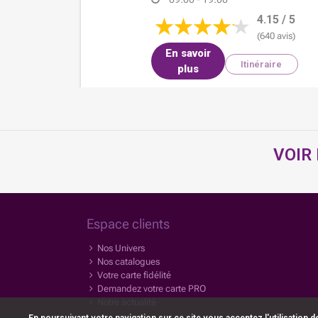
4.15 / 5
(640 avis)
En savoir
Itinéraire
plus
BAZARLAND SOLLIES-
PONT
VOIR
Zone commercial Intermarché,
83.88
ZAC la Poulasse
km
83210
Solliès-Pont
+33 4 94 64 58 98
Espace clients
09:00 - 19:00
2.82 / 5
Nos Univers
(11 avis)
Nos catalogues
Votre carte fidélité
En savoir
Demandez votre carte PRO
Itinéraire
plus
Notre actualité