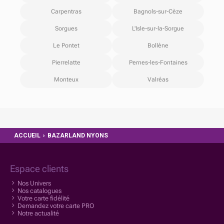
Carpentras
Bagnols-sur-Cèze
Sorgues
L'Isle-sur-la-Sorgue
Le Pontet
Bollène
Pierrelatte
Pernes-les-Fontaines
Monteux
Valréas
ACCUEIL
›
BAZARLAND NYONS
Espace clients
Nos Univers
Nos catalogues
Votre carte fidélité
Demandez votre carte PRO
Notre actualité