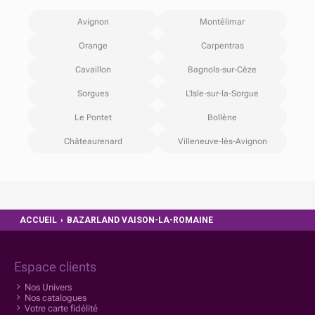
Avignon
Montélimar
Orange
Carpentras
Cavaillon
Bagnols-sur-Cèze
Sorgues
L'Isle-sur-la-Sorgue
Le Pontet
Bollène
Châteaurenard
Villeneuve-lès-Avignon
ACCUEIL
›
BAZARLAND VAISON-LA-ROMAINE
Espace clients
Nos Univers
Nos catalogues
Votre carte fidélité